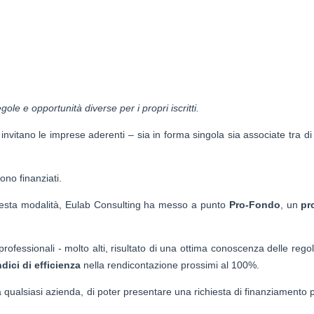
le e opportunità diverse per i propri iscritti.
invitano le imprese aderenti – sia in forma singola sia associate tra di
ono finanziati.
questa modalità, Eulab Consulting ha messo a punto
Pro-Fondo
, un
pr
rprofessionali - molto alti, risultato di una ottima conoscenza delle regol
ndici di efficienza
nella rendicontazione prossimi al 100%.
qualsiasi azienda, di poter presentare una richiesta di finanziamento 