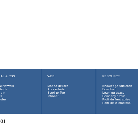
IAL & RSS
WEB
RESOURCE
al Network
Mappa del sito
Knowledge Addiction
book
Accessibilità
Download
edIn
Scroll to Top
Learning space
er
Intranet
Company profile
Tube
Profil de l'entreprise
Perfil de la empresa
001