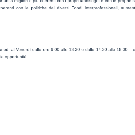
tunità migliori e più coerenti con i propri fabbisogni e con le proprie 
coerenti con le politiche dei diversi Fondi Interprofessionali, aumen
unedì al Venerdì dalle ore 9:00 alle 13:30 e dalle 14:30 alle 18:00 –
aria opportunità.