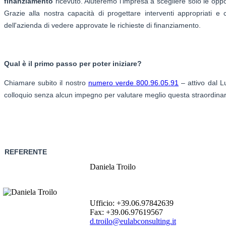
finanziamento
ricevuto. Aiuteremo l'impresa a scegliere solo le oppor
Grazie alla nostra capacità di progettare interventi appropriati e 
dell'azienda di vedere approvate le richieste di finanziamento.
Qual è il primo passo per poter iniziare?
Chiamare subito il nostro
numero verde 800.96.05.91
– attivo dal L
colloquio senza alcun impegno per valutare meglio questa straordin
REFERENTE
Daniela Troilo
Ufficio: +39.06.97842639
Fax: +39.06.97619567
d.troilo@eulabconsulting.it