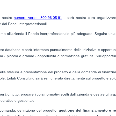
l nostro
numero verde: 800.96.05.91
- sarà nostra cura organizzare
e dai Fondi Interprofessionali.
remo all’azienda il Fondo Interprofessionale più adeguato. Seguirà un'an
ostro database e sarà informata puntualmente delle iniziative e opportun
na - piccola o grande - opportunità di formazione gratuita. Sull'opportu
della stesura e presentazione del progetto e della domanda di finanzi
role, Eulab Consulting sarà remunerata direttamente sul progetto e so
à di tutto: erogare i corsi formativi scelti dall'azienda e gestire gli aspe
rocratico e gestionale.
a domanda, definizione del progetto,
gestione del finanziamento e r