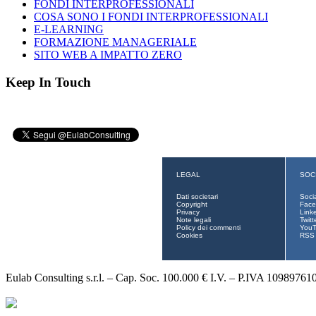
FONDI INTERPROFESSIONALI
COSA SONO I FONDI INTERPROFESSIONALI
E-LEARNING
FORMAZIONE MANAGERIALE
SITO WEB A IMPATTO ZERO
Keep In Touch
LEGAL
SOC
Dati societari
Soci
Copyright
Face
Privacy
Link
Note legali
Twitt
Policy dei commenti
You
Cookies
RSS
Eulab Consulting s.r.l. – Cap. Soc. 100.000 € I.V. – P.IVA 10989761