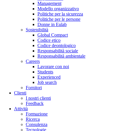
Management
Modello organizzativo
Politiche per la sicurezza
Politiche per le persone
Donne in Eulab
Sostenibilità
Global Compact
Codice etico
Codice deontologico
Responsabilità sociale
Responsabilità ambientale
Careers
Lavorare con noi
Students
Experienced
Job search
Fornitori
Clienti
I nostri clienti
Feedback
Attività
Formazione
Ricerca
Consulenza
Tecnologie