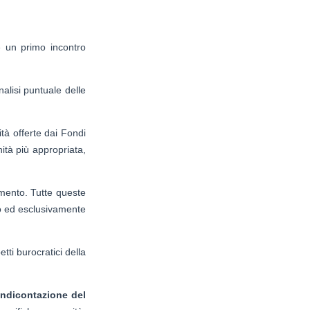
 un primo incontro
alisi puntuale delle
ità offerte dai Fondi
nità più appropriata,
amento. Tutte queste
lo ed esclusivamente
tti burocratici della
endicontazione del