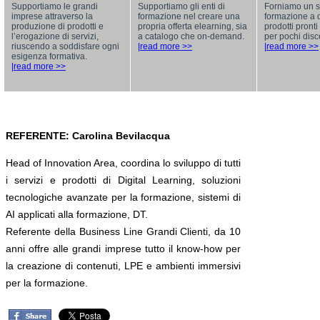
Supportiamo le grandi
Supportiamo gli enti di
Forniamo un se
imprese attraverso la
formazione nel creare una
formazione a 
produzione di prodotti e
propria offerta elearning, sia
prodotti pront
l’erogazione di servizi,
a catalogo che on-demand.
per pochi disc
riuscendo a soddisfare ogni
|read more >>
|read more >>
esigenza formativa.
|read more >>
REFERENTE: Carolina Bevilacqua
Head of Innovation Area, coordina lo sviluppo di tutti
i servizi e prodotti di Digital Learning, soluzioni
tecnologiche avanzate per la formazione, sistemi di
AI applicati alla formazione, DT.
Referente della Business Line Grandi Clienti, da 10
anni offre alle grandi imprese tutto il know-how per
la creazione di contenuti, LPE e ambienti immersivi
per la formazione.