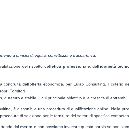
imento a principi di equità, correttezza e trasparenza.
alutazione del rispetto dell’
etica professionale
, dell’
idoneità tecni
 congruità dell’offerta economica, per Eulab Consulting, il criterio 
opri Fornitori.
p
, duraturo e stabile, il cui principale obiettivo è la crescita di entrambi.
ulting, è disponibile una procedura di qualificazione online. Nella pro
le procedure di selezione per le forniture dei settori di specifica compete
artendo dal
merito
e non possiamo invocare questa parola se non siamo 