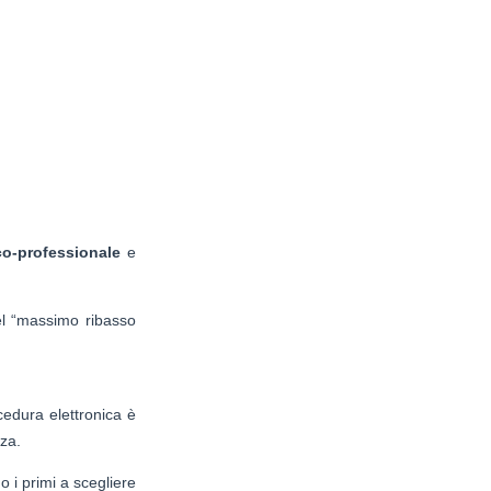
co-professionale
e
del “massimo ribasso
cedura elettronica è
nza.
i primi a scegliere