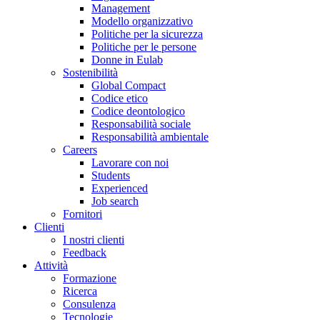
Management
Modello organizzativo
Politiche per la sicurezza
Politiche per le persone
Donne in Eulab
Sostenibilità
Global Compact
Codice etico
Codice deontologico
Responsabilità sociale
Responsabilità ambientale
Careers
Lavorare con noi
Students
Experienced
Job search
Fornitori
Clienti
I nostri clienti
Feedback
Attività
Formazione
Ricerca
Consulenza
Tecnologie